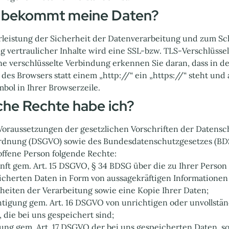
r bekommt meine Daten?
leistung der Sicherheit der Datenverarbeitung und zum Sc
g vertraulicher Inhalte wird eine SSL-bzw. TLS-Verschlüsse
ne verschlüsselte Verbindung erkennen Sie daran, dass in d
 des Browsers statt einem „http://“ ein „https://“ steht und
bol in Ihrer Browserzeile.
lche Rechte habe ich?
Voraussetzungen der gesetzlichen Vorschriften der Datensc
dnung (DSGVO) sowie des Bundesdatenschutzgesetzes (BD
roffene Person folgende Rechte:
nft gem. Art. 15 DSGVO, § 34 BDSG über die zu Ihrer Person
icherten Daten in Form von aussagekräftigen Informationen
lheiten der Verarbeitung sowie eine Kopie Ihrer Daten;
htigung gem. Art. 16 DSGVO von unrichtigen oder unvollstä
 die bei uns gespeichert sind;
ung gem. Art. 17 DSGVO der bei uns gespeicherten Daten, so