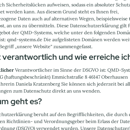
ch Sicherheitslücken aufweisen, sodass ein absoluter Schut
et werden kann. Aus diesem Grund steht es Ihnen frei,
zogene Daten auch auf alternativen Wegen, beispielsweise 
st, an uns zu übermitteln. Diese Datenschutzerklärung gilt f
gebot der QMD-Systems, welche unter den folgenden Dom
 ist: qmd-systems.de Die aufgelisteten Domänen werden wei
Begriff „unsere Website“ zusammengefasst.
t verantwortlich und wie erreiche ic
tlicher
Verantwortlicher im Sinne der DSGVO ist: QMD-Sys
G (haftungsbeschränkt) Emmichstraße 8 46147 Oberhausen
hrerin Daniela Kratzenberg Sie können sich jederzeit bei al
ngen zum Datenschutz direkt an uns wenden.
um geht es?
hutzerklärung beruht auf den Begrifflichkeiten, die durch
en Richtlinien- und Verordnungsgeber beim Erlass der Dat
dnung (DSGVO) verwendet wurden. Unsere Datenschutzerkl