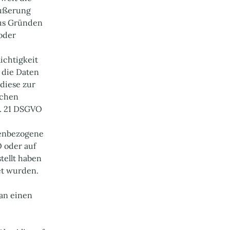
äußerung
aus Gründen
oder
ichtigkeit
 die Daten
diese zur
üchen
t. 21 DSGVO
nenbezogene
O oder auf
tellt haben
et wurden.
 an einen