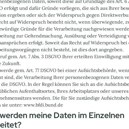
enbezogenen Daten, soweit diese auf Grundlage des Art. 6 Abs.
 erfolgt und dafür Gründe vorliegen, die sich aus Ihrer be
tion ergeben oder sich der Widerspruch gegen Direktwerbun
echt auf Widerspruch besteht nicht, wenn überwiegende, 
zwürdige Gründe für die Verarbeitung nachgewiesen werde
beitung zur Geltendmachung, Ausübung oder Verteidigung 
sansprüchen erfolgt. Soweit das Recht auf Widerspruch bei
eitungsvorgängen nicht besteht, ist dies dort angegeben.
uf gem. Art. 7 Abs. 3 DSGVO Ihrer erteilten Einwilligung m
e Zukunft.
werde gem. Art. 77 DSGVO bei einer Aufsichtsbehörde, wenn
ht sind, die Verarbeitung Ihrer personenbezogenen Daten v
 die DSGVO. In der Regel können Sie sich an die Aufsichtsb
üblichen Aufenthaltsortes, Ihres Arbeitsplatzes oder unseres
nehmenssitzes wenden. Die für Sie zuständige Aufsichtsbe
n sie unter: www.bfdi.bund.de
 werden meine Daten im Einzelnen
eitet?