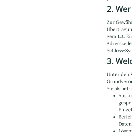
2. We
Zur Gewähr
Übertragun
genutzt. Ei
Adresszeile
Schloss-Sym
‍3. We
Unter den 
Grundveror
Sie als bet
Ausku
gespe
Einze
Beric
Daten,
Lösch