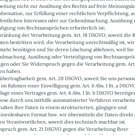
beitung nicht zur Ausübung des Rechts auf freie Meinungs
nformation, zur Erfüllung einer rechtlichen Verpflichtung, 
ffentlichen Interesses oder zur Geltendmachung, Ausübung 
idigung von Rechtsansprüchen erforderlich ist;
hränkung der Verarbeitung gem. Art. 18 DSGVO, soweit die R
ten bestritten wird, die Verarbeitung unrechtmäßig ist, wir
 mehr benötigen und Sie deren Löschung ablehnen, weil Sie 
ndmachung, Ausübung oder Verteidigung von Rechtsanspr
igen oder Sie Widerspruch gegen die Verarbeitung gem. Ar
en haben.
übertragbarkeit gem. Art. 20 DSGVO, soweit Sie uns perso
im Rahmen einer Einwilligung gem. Art. 6 Abs. 1 lit. a DSGV
age eines Vertrages gem. Art. 6 Abs. 1 lit. b DSGVO bereitges
iese durch uns mithilfe automatisierter Verfahren verarbeit
halten Ihre Daten in einem strukturierten, gängigen und
inenlesbaren Format bzw. wir übermitteln die Daten direkt
en Verantwortlichen, soweit dies technisch machbar ist.
spruch gem. Art. 21 DSGVO gegen die Verarbeitung Ihrer