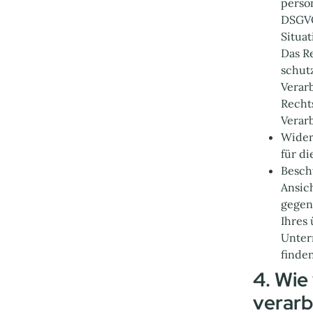
person
DSGVO
Situa
Das R
schut
Verar
Recht
Verarb
Widerr
für di
Besch
Ansic
gegen
Ihres 
Unter
finde
4. Wie
verarb