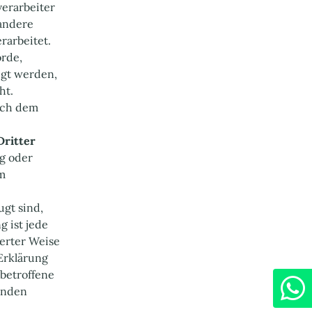
verarbeiter
 andere
rarbeitet.
örde,
egt werden,
ht.
ach dem
Dritter
ng oder
em
ugt sind,
g ist jede
ierter Weise
Erklärung
 betroffene
fenden