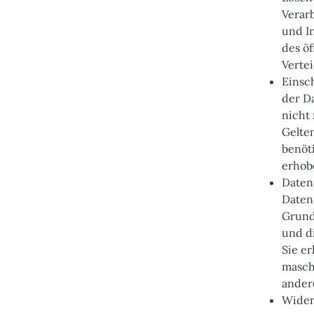
Verar
und I
des ö
Verte
Einsc
der Da
nicht
Gelte
benöt
erhob
Daten
Daten 
Grundl
und d
Sie er
masch
ander
Wider