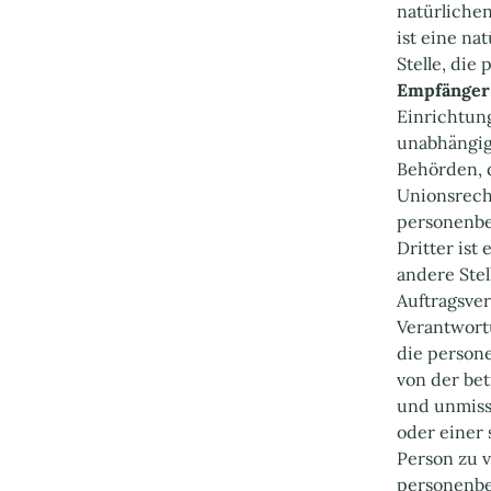
natürliche
ist eine na
Stelle, die
Empfänger
Einrichtun
unabhängig 
Behörden, 
Unionsrech
personenbez
Dritter ist
andere Ste
Auftragsver
Verantwortu
die persone
von der bet
und unmiss
oder einer 
Person zu v
personenbe