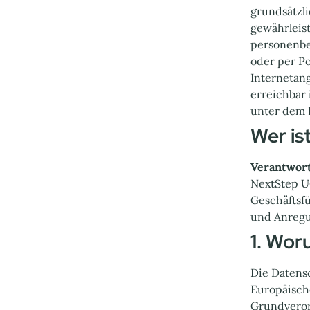
grundsätzli
gewährleist
personenbe
oder per Po
Internetan
erreichbar
unter dem 
‍Wer is
Verantwor
NextStep U
Geschäftsfü
und Anregu
1. Wor
Die Datensc
Europäisch
Grundveror