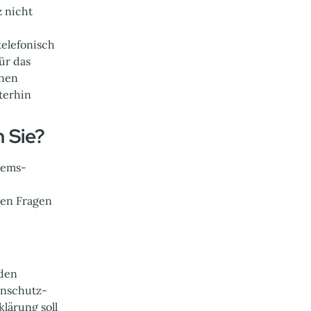
z nicht
telefonisch
ür das
änen
terhin
h Sie?
tems-
len Fragen
 den
enschutz-
ärung soll