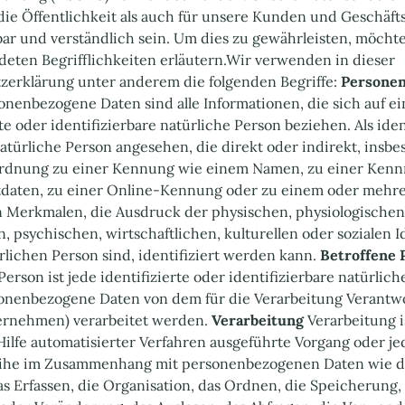
die Öffentlichkeit als auch für unsere Kunden und Geschäft
bar und verständlich sein. Um dies zu gewährleisten, möcht
eten Begrifflichkeiten erläutern.Wir verwenden in dieser
erklärung unter anderem die folgenden Begriffe: ‍
Persone
nenbezogene Daten sind alle Informationen, die sich auf ei
rte oder identifizierbare natürliche Person beziehen. Als iden
atürliche Person angesehen, die direkt oder indirekt, insb
ordnung zu einer Kennung wie einem Namen, zu einer Ken
tdaten, zu einer Online-Kennung oder zu einem oder mehr
 Merkmalen, die Ausdruck der physischen, physiologischen
, psychischen, wirtschaftlichen, kulturellen oder sozialen I
rlichen Person sind, identifiziert werden kann. ‍
Betroffene 
Person ist jede identifizierte oder identifizierbare natürlich
onenbezogene Daten von dem für die Verarbeitung Verantw
rnehmen) verarbeitet werden. ‍
Verarbeitung
Verarbeitung i
ilfe automatisierter Verfahren ausgeführte Vorgang oder je
ihe im Zusammenhang mit personenbezogenen Daten wie d
s Erfassen, die Organisation, das Ordnen, die Speicherung,