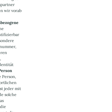
spartner
en wir vorab
nbezogene
ne
tifizierbar
esondere
nnummer,
eren
,
dentität
Person
e Person,
ortlichen
st jeder mit
de solche
as
 die