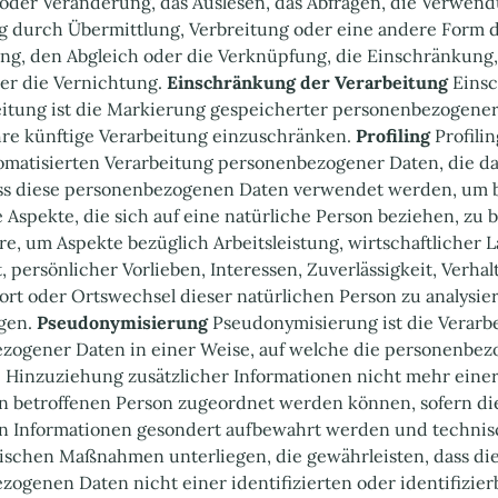
oder Veränderung, das Auslesen, das Abfragen, die Verwend
g durch Übermittlung, Verbreitung oder eine andere Form 
ung, den Abgleich oder die Verknüpfung, die Einschränkung,
r die Vernichtung. ‍
Einschränkung der Verarbeitung
Eins
eitung ist die Markierung gespeicherter personenbezogener
hre künftige Verarbeitung einzuschränken. ‍
Profiling
Profilin
tomatisierten Verarbeitung personenbezogener Daten, die da
ass diese personenbezogenen Daten verwendet werden, um
 Aspekte, die sich auf eine natürliche Person beziehen, zu 
e, um Aspekte bezüglich Arbeitsleistung, wirtschaftlicher L
 persönlicher Vorlieben, Interessen, Zuverlässigkeit, Verhal
ort oder Ortswechsel dieser natürlichen Person zu analysie
en. ‍
Pseudonymisierung
Pseudonymisierung ist die Verarb
zogener Daten in einer Weise, auf welche die personenbe
 Hinzuziehung zusätzlicher Informationen nicht mehr eine
en betroffenen Person zugeordnet werden können, sofern di
en Informationen gesondert aufbewahrt werden und techni
rischen Maßnahmen unterliegen, die gewährleisten, dass di
ogenen Daten nicht einer identifizierten oder identifizie