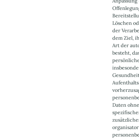
Anpassung 
Offenlegun
Bereitstell
Löschen ode
der Verarb
dem Ziel, i
Art der au
besteht, d
persönliche
insbesonder
Gesundheit,
Aufenthalts
vorherzusag
personenbe
Daten ohne
spezifisch
zusätzlich
organisato
personenbez