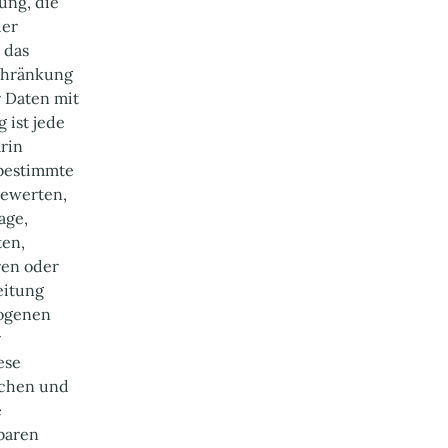
ung, die
der
 das
chränkung
 Daten mit
g ist jede
rin
 bestimmte
bewerten,
age,
ten,
ren oder
eitung
zogenen
r
ese
schen und
e
rbaren