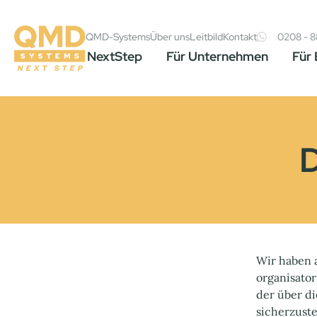
QMD-Systems
Über uns
Leitbild
Kontakt
0208 - 
NextStep
Für Unternehmen
Für
D
Wir haben a
organisato
der über d
sicherzust