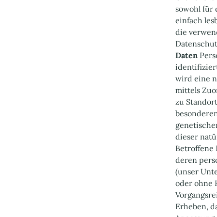
sowohl für 
einfach les
die verwend
Datenschutz
Daten
Perso
identifizie
wird eine n
mittels Zu
zu Standor
besonderen
genetischen
dieser natü
Betroffene 
deren pers
(unser Unte
oder ohne H
Vorgangsre
Erheben, da