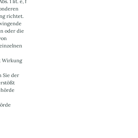
 1 lit. e, f
sonderen
g richtet.
zwingende
n oder die
von
 einzelnen
it Wirkung
 Sie der
erstößt
ehörde
hörde