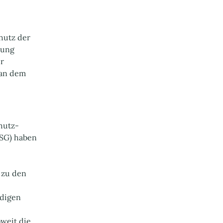
hutz der
lung
er
 an dem
hutz-
SG) haben
 zu den
ndigen
weit die