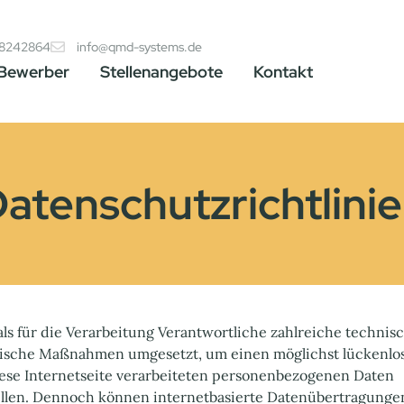
88242864
info@qmd-systems.de
 Bewerber
Stellenangebote
Kontakt
atenschutzrichtlini
ls für die Verarbeitung Verantwortliche zahlreiche technis
rische Maßnahmen umgesetzt, um einen möglichst lückenlo
iese Internetseite verarbeiteten personenbezogenen Daten
ellen. Dennoch können internetbasierte Datenübertragunge