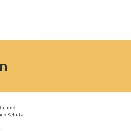
en
che und
sen Schutz
n