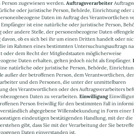
n Person zugewiesen werden.
Auftragsverarbeiter
Auftrags
türliche oder juristische Person, Behörde, Einrichtung oder
 personenbezogene Daten im Auftrag des Verantwortlichen ve
Empfänger ist eine natürliche oder juristische Person, Beh
g oder andere Stelle, der personenbezogene Daten offengel
davon, ob es sich bei ihr um einen Dritten handelt oder nic
die im Rahmen eines bestimmten Untersuchungsauftrags n
t oder dem Recht der Mitgliedstaaten möglicherweise
ogene Daten erhalten, gelten jedoch nicht als Empfänger. ‍
 eine natürliche oder juristische Person, Behörde, Einrichtu
lle außer der betroffenen Person, dem Verantwortlichen, d
arbeiter und den Personen, die unter der unmittelbaren
ng des Verantwortlichen oder des Auftragsverarbeiters bef
nbezogenen Daten zu verarbeiten. ‍
Einwilligung
Einwilligun
roffenen Person freiwillig für den bestimmten Fall in inform
verständlich abgegebene Willensbekundung in Form einer 
sonstigen eindeutigen bestätigenden Handlung, mit der die
erstehen gibt, dass Sie mit der Verarbeitung der Sie betref
zogenen Daten einverstanden ist.