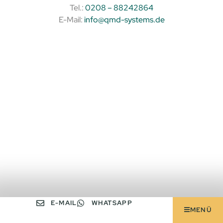
Tel.:
0208 – 88242864
E-Mail:
info@qmd-systems.de
E-MAIL
WHATSAPP
MENÜ